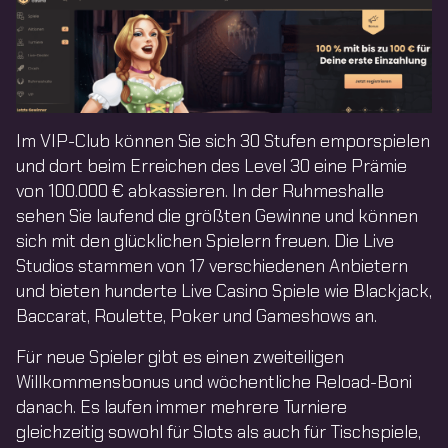
Im VIP-Club können Sie sich 30 Stufen emporspielen
und dort beim Erreichen des Level 30 eine Prämie
von 100.000 € abkassieren. In der Ruhmeshalle
sehen Sie laufend die größten Gewinne und können
sich mit den glücklichen Spielern freuen. Die Live
Studios stammen von 17 verschiedenen Anbietern
und bieten hunderte Live Casino Spiele wie Blackjack,
Baccarat, Roulette, Poker und Gameshows an.
Für neue Spieler gibt es einen zweiteiligen
Willkommensbonus und wöchentliche Reload-Boni
danach. Es laufen immer mehrere Turniere
gleichzeitig sowohl für Slots als auch für Tischspiele,