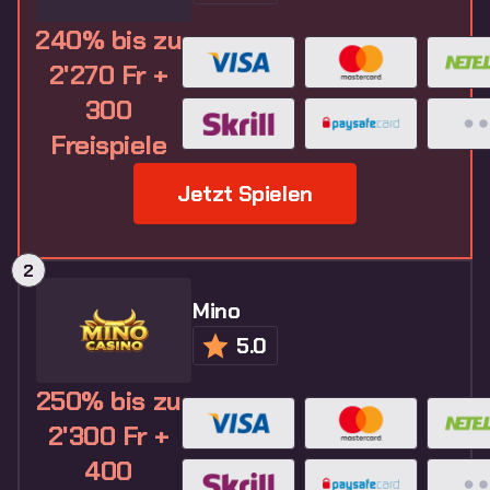
240% bis zu
2'270 Fr +
300
Freispiele
Jetzt Spielen
Mino
5.0
250% bis zu
2'300 Fr +
400