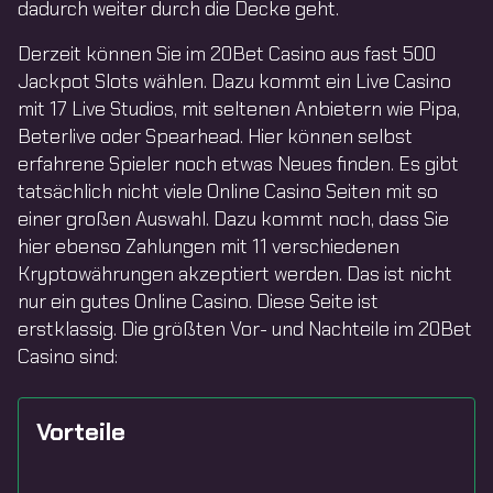
dadurch weiter durch die Decke geht.
Derzeit können Sie im 20Bet Casino aus fast 500
Jackpot Slots wählen. Dazu kommt ein Live Casino
mit 17 Live Studios, mit seltenen Anbietern wie Pipa,
Beterlive oder Spearhead. Hier können selbst
erfahrene Spieler noch etwas Neues finden. Es gibt
tatsächlich nicht viele Online Casino Seiten mit so
einer großen Auswahl. Dazu kommt noch, dass Sie
hier ebenso Zahlungen mit 11 verschiedenen
Kryptowährungen akzeptiert werden. Das ist nicht
nur ein gutes Online Casino. Diese Seite ist
erstklassig. Die größten Vor- und Nachteile im 20Bet
Casino sind:
Vorteile