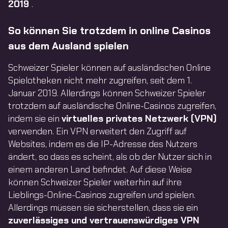
2019
.
So können Sie trotzdem in online Casinos
aus dem Ausland spielen
Schweizer Spieler können auf ausländischen Online
Spielotheken nicht mehr zugreifen, seit dem 1.
Januar 2019. Allerdings können Schweizer Spieler
trotzdem auf ausländische Online-Casinos zugreifen,
indem sie ein
virtuelles privates Netzwerk (VPN)
verwenden. Ein VPN erweitert den Zugriff auf
Websites, indem es die IP-Adresse des Nutzers
ändert, so dass es scheint, als ob der Nutzer sich in
einem anderen Land befindet. Auf diese Weise
können Schweizer Spieler weiterhin auf ihre
Lieblings-Online-Casinos zugreifen und spielen.
Allerdings müssen sie sicherstellen, dass sie ein
zuverlässiges und vertrauenswürdiges VPN