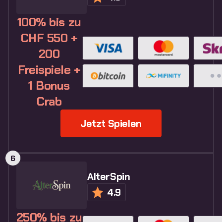
100% bis zu
CHF 550 +
200
Freispiele +
1 Bonus
Crab
Jetzt Spielen
AlterSpin
4.9
250% bis zu