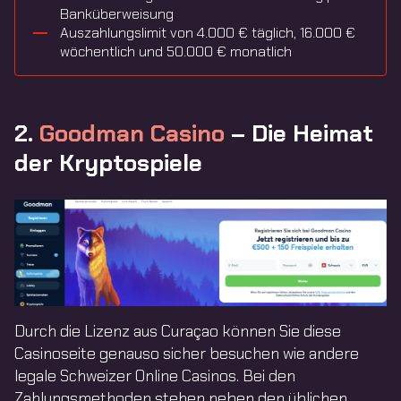
Banküberweisung
Auszahlungslimit von 4.000 € täglich, 16.000 €
wöchentlich und 50.000 € monatlich
2.
Goodman Casino
– Die Heimat
der Kryptospiele
Durch die Lizenz aus Curaçao können Sie diese
Casinoseite genauso sicher besuchen wie andere
legale Schweizer Online Casinos. Bei den
Zahlungsmethoden stehen neben den üblichen