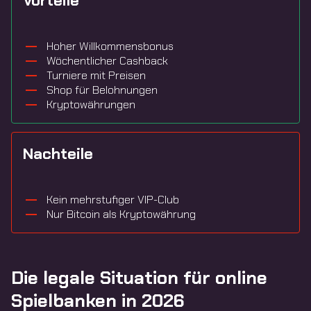
Vorteile
Hoher Willkommensbonus
Wöchentlicher Cashback
Turniere mit Preisen
Shop für Belohnungen
Kryptowährungen
Nachteile
Kein mehrstufiger VIP-Club
Nur Bitcoin als Kryptowährung
Die legale Situation für online
Spielbanken in 2026