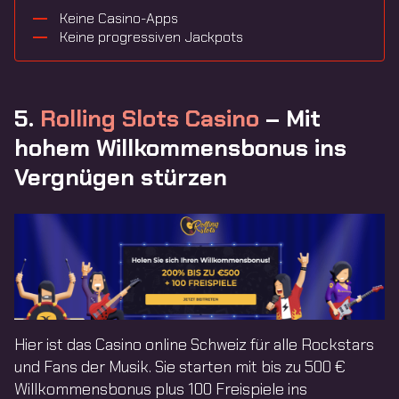
Keine Casino-Apps
Keine progressiven Jackpots
5.
Rolling Slots Casino
– Mit
hohem Willkommensbonus ins
Vergnügen stürzen
Hier ist das Casino online Schweiz für alle Rockstars
und Fans der Musik. Sie starten mit bis zu 500 €
Willkommensbonus plus 100 Freispiele ins