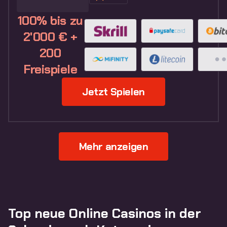
100% bis zu
2'000 € +
200
Freispiele
Jetzt Spielen
Mehr anzeigen
Top neue Online Casinos in der