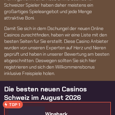
Schweizer Spieler haben daher meistens ein
großartiges Spieleangebot und jede Menge
attraktive Boni.
Damit Sie sich in dem Dschungel der neuen Online
Casinos zurechtfinden, haben wir eine Liste mit den
besten Seiten für Sie erstellt. Diese Casino Anbieter
wurden von unseren Experten auf Herz und Nieren
geprüft und haben in unserer Bewertung am besten
abgeschnitten. Deswegen sollten Sie sich hier
registrieren und sich den Willkommensbonus
inklusive Freispiele holen.
Die besten neuen Casinos
Schweiz im August 2026
Winshark