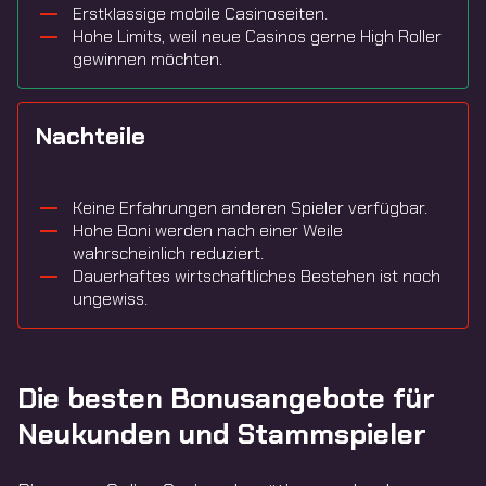
Erstklassige mobile Casinoseiten.
Hohe Limits, weil neue Casinos gerne High Roller
gewinnen möchten.
Nachteile
Keine Erfahrungen anderen Spieler verfügbar.
Hohe Boni werden nach einer Weile
wahrscheinlich reduziert.
Dauerhaftes wirtschaftliches Bestehen ist noch
ungewiss.
Die besten Bonusangebote für
Neukunden und Stammspieler