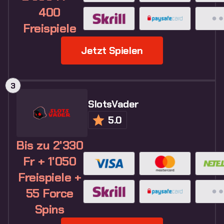
400
Freispiele
Jetzt Spielen
SlotsVader
5.0
Bis zu 2'330
Fr + 1'050
Freispiele +
55 Force
Spins