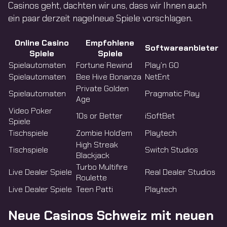
Casinos geht, dachten wir uns, dass wir Ihnen auch
ein paar derzeit nagelneue Spiele vorschlagen.
Online Casino
Empfohlene
Softwareanbieter
Spiele
Spiele
Spielautomaten
Fortune Rewind
Play’n GO
Spielautomaten
Bee Hive Bonanza
NetEnt
Private Golden
Spielautomaten
Pragmatic Play
Age
Video Poker
10s or Better
iSoftBet
Spiele
Tischspiele
Zombie Hold’em
Playtech
High Streak
Tischspiele
Switch Studios
Blackjack
Turbo Multifire
Live Dealer Spiele
Real Dealer Studios
Roulette
Live Dealer Spiele
Teen Patti
Playtech
Neue Casinos Schweiz mit neuen