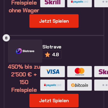
Freispiele
ohne Wager
Jetzt Spielen
Slotrave
4.8
450% bis zu
2'500 € +
150
Freispiele
Jetzt Spielen