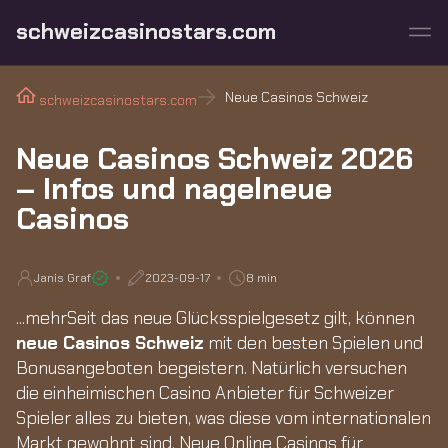
schweizcasinostars.com
Neue Casinos Schweiz
schweizcasinostars.com
Neue Casinos Schweiz 2026
– Infos und nagelneue
Casinos
Janis Graf
2023-09-17
8 min
...mehr
Seit das neue Glücksspielgesetz gilt, können
neue Casinos Schweiz
mit den besten Spielen und
Bonusangeboten begeistern. Natürlich versuchen
die einheimischen Casino Anbieter für Schweizer
Spieler alles zu bieten, was diese vom internationalen
Markt gewohnt sind. Neue Online Casinos für