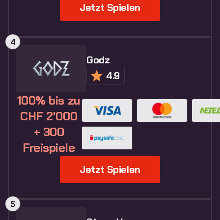
Jetzt Spielen
Godz
4.9
100% bis zu
CHF 2'000
+ 300
Freispiele
Jetzt Spielen