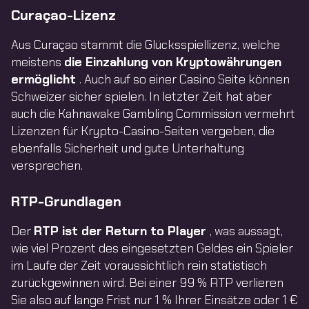
Curaçao-Lizenz
Aus Curaçao stammt die Glücksspiellizenz, welche
meistens
die Einzahlung von Kryptowährungen
ermöglicht
. Auch auf so einer Casino Seite können
Schweizer sicher spielen. In letzter Zeit hat aber
auch die Kahnawake Gambling Commission vermehrt
Lizenzen für Krypto-Casino-Seiten vergeben, die
ebenfalls Sicherheit und gute Unterhaltung
versprechen.
RTP-Grundlagen
Der
RTP ist der Return to Player
, was aussagt,
wie viel Prozent des eingesetzten Geldes ein Spieler
im Laufe der Zeit voraussichtlich rein statistisch
zurückgewinnen wird. Bei einer 99 % RTP verlieren
Sie also auf lange Frist nur 1 % Ihrer Einsätze oder 1 €