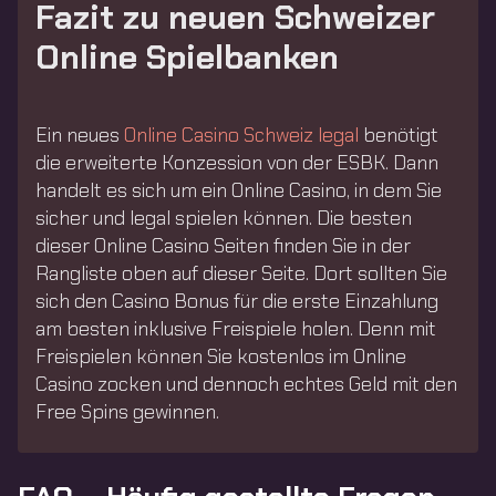
Fazit zu neuen Schweizer
Online Spielbanken
Ein neues
Online Casino Schweiz legal
benötigt
die erweiterte Konzession von der ESBK. Dann
handelt es sich um ein Online Casino, in dem Sie
sicher und legal spielen können. Die besten
dieser Online Casino Seiten finden Sie in der
Rangliste oben auf dieser Seite. Dort sollten Sie
sich den Casino Bonus für die erste Einzahlung
am besten inklusive Freispiele holen. Denn mit
Freispielen können Sie kostenlos im Online
Casino zocken und dennoch echtes Geld mit den
Free Spins gewinnen.