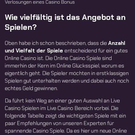
Verlosungen eines Casino Bonus
Wie vielfältig ist das Angebot an
Spielen?
Oben habe ich schon beschrieben, dass die
Anzahl
und Vielfalt der Spiele
entscheidend für ein gutes
Online Casino ist. Die Online Casino Spiele sind
immerhin der Kern im Online Glücksspiel, worum es
eigentlich geht. Die Spieler möchten in erstklassigen
Spielen gut unterhalten werden und dabei auch noch
echtes Geld gewinnen.
Da führt kein Weg an einer guten Auswahl an Live
Casino Spielen im Live Casino Bereich vorbei. Die
folgende Tabelle zeigt die wichtigsten Spiele mit ein
paar Empfehlungen von unseren Experten für
spannende Casino Spiele. Da es hier um neue Online